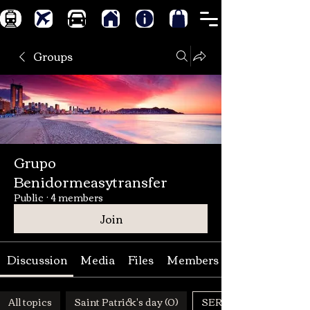
Groups
Grupo
Benidormeasytransfer
Public
·
4 members
Join
Discussion
Media
Files
Members
All topics
Saint Patrick's day (0)
SERVICIOS Y NOTAS (