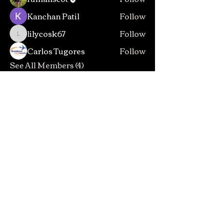
Kanchan Patil
Follow
lilycosk67
Follow
lilycosk67
Carlos Tugores
Follow
See All Members (4)
Contact
INFORMACION PARA EL CLIENTE